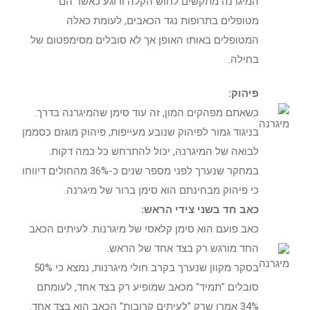
המיגרנה מתקשים לחוש הקלה ורוגע כאשר הם
מטופלים בתרופות נגד הכאבים, לעומת כאלה
המטופלים באותו האופן אך לא סובלים מסימפטום של
בחילה.
פיהוק:
כשאתם מפהקים המון, זה עוד סימן שהמיגרנה בדרך.
בניגוד גמור לפיהוק שנובע מעייפות, פיהוק מוגזם כסממן
לבואה של המיגרנה, יכול להתרחש כל כמה דקות.
במחקר שנערך לפני מספר שנים כ-36% מהחולים דיווחו
כי פיהוק מבחינתם הוא סימן ברור של מיגרנה.
כאב חד בשני צידי הראש:
כאב פועם הוא סימן קלאסי של מיגרנות. לעיתים הכאב
החד מורגש רק בצד אחד של הראש.
בסקר מקוון שנערך בקרב חולי מיגרנות, נמצא כי 50%
סובלים "תמיד" מכאב שמופיע רק בצד אחד, לעומתם
34% אמרו שרק "לעיתים קרובות" הכאב הוא בצד אחד.