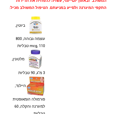
המשולב ובאופן יום-יומי, עשויה להפחית את תדירות
התקפי המיגרנה ולסייע במניעתם. הטיפול המשולב מכיל:
ביוטין,
עוצמה גבוהה, 800
mcg, 110 טבליות
מלטונין,
3 מ"ג, 90 טבליות
היילנד,
פורמולה הומאופטית
למיגרנה והקלה, 60
טבליות