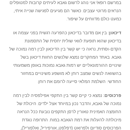
במרשם רופא! אני נוהג לרשום גאבא לעיתים קרובות למטופלים
הנראים מרוטי עצבים. כאשר הם מגיעים לפגישה שנייה איתי,
כמעט כולם מדווחים על שיפור.
דיכאון:
בין אם מדובר בדיכאון כהפרעה רגשית בפני עצמה או
בדיכאון שהוא תופעת לוואי שולית יחסית של התסמונת
הקדם-וסתית, נראה כי יש קשר בין הדיכאון לבין רמה נמוכה של
גאבא. באחד המחקרים נמצא שלנשים החוות דיכאון בשל
שינויים ההורמונאליים יש רמות גאבא נמוכות באופן משמעותי
בהשוואה לנשים שמצב רוחן לא מושפע משינויים במחזור
החודשי. השלמת המלאי סייעה לרומם את רוחן.
פרכוסים:
נמצא כי קיים קשר בין התקפי אפילפסיה לבין רמה
נמוכה של גאבא, והדבר נכון במיוחד אצל ילדים. היכולת של
החומצה האמינית טאורין לרסן התקפים נובעת ככל הנראה
מיכולתה להעלות את רמת הגאבא במוח. התרופה נוגדת
הפרכוסים סודיום ולפרואט (דפלפט, אורפיריל, ואלפוריל),