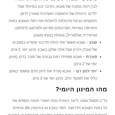
לבין רמה נמוכה של גאבא, והדבר נכון במיוחד אצל
ילדים. היכולת של החומצה האמינית טאורין לרסן
התקפים נובעת מיכולתה להעלות את רמת הגאבא במוח.
התרופה נוגדתת הפרכוסים סודיום ולפרואט (דפלפט,
אורפיריל, ואלפוריל), פועלת באותו מנגנון.
שבץ
– גאבא משפר את יכולת הדיבור ומסייע במצבים
של אובדן זיכרון אצל אלה שלקו בשבץ. מינון יומי: 2 גרם.
סוכרת
– גאבא מפחית רמה גבוהה של סוכר בדם, (מינון
יומי של 2 גרם).
יתר לחץ דם
– גאבא מוריד את לחץ הדם ומשפר באופן
כללי את תפקוד הלב. מינון יומי של 3 גרם.
מהו המינון היומי?
בד"כ מסוגל גופנו, לייצר בעזרת כמה חומרי תזונה נוספים את
כל כמות הגאבא הדרושה. חסר באבץ או בוויטמין B6, גורמים
להורדת ריכוז הגאבא במוח במידה שתעורר פרכוסים או הפרעה