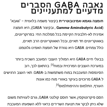
גאבה GABA הסברים
מדעיים למתעניינים
חומצה גאמא-אמינובוטירית
בקיצור משמה בלועזית – "גאבא"
(
Gamma-Aminobutyric Acid
, ובקיצור GABA), היא
חומצה
אמינית
לא-חלבונית הקיימת בכל ממלכות החי: ב
פרוקריוטים
,
באאוקריוטים חד תאיים, ובכל האאוקריוטים הרב תאיים,
כולל
צמחים
. GABA היא נגזרת של
חומצת האמינו
גלוטמט
.
בבעלי חיים GABA היא ה
מוליך העצבי
ה
מעכב
השכיח ביותר
[1]
ב
מערכת העצבים המרכזית
וב
מוח
. בהתאם לכך, רוב
ה
סינפסות
המעכבות במוח משתמשות ב-GABA. תאי העצב הרגישים
ל GABA מרוכזים בעיקר באזורי מוח כמו
אונות
[1]
העורף
,
התלמוס
וה
היפותלמוס
.
ה
סם
פיקרוטוקסין
, אשר חוסם
קולטני
GABA, גורם לעוויתות משום
שלא ניתן לבקר את
תנועת
השרירים כראוי ללא השפעתו המעכבת