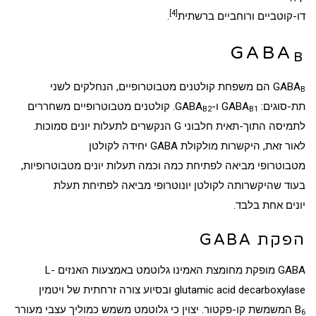
[4]
דו-קוטביים
ו
רוחביים
ב
רשתית
.
GABA
B
GABA
הם משפחת
קולטנים מטבוטרופיים
, הנחלקים לשני
B
תת-סוגים: GABA
ו-GABA
. קולטנים מטבוטרופיים משחררים
B2
B1
לתמיסה התוך-תאית
חלבוני G
הנקשרים לתעלות יונים סמוכות.
לאור זאת, היקשרות מולקולת GABA יחידה ל
קולטן
מטבוטרופי
מביאה לפתיחת כמה וכמה תעלות יונים מטבוטרופיות,
בעוד שהיקשרותה ל
קולטן יונוטרופי
מביאה לפתיחת
תעלת
יונים
אחת בלבד.
הפקת GABA
GABA מופקת מחומצת האמינו
גלוטמט
באמצעות ה
אנזים
L-
glutamic acid decarboxylase
ובסיוע צורה
זרחתית
של
ויטמין
B
המשמשת
קו-פקטור
. יצוין כי גלוטמט משמש כמוליך עצבי מעורר
6