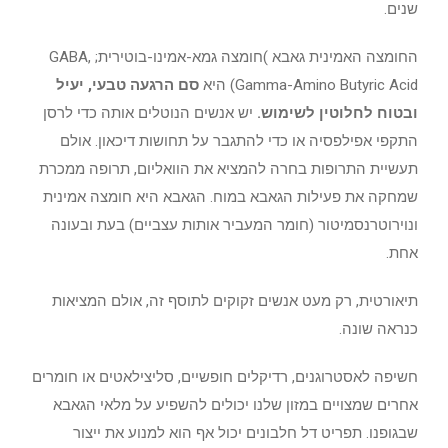
שנים.
החומצה האמינית גאבא
)
חומצה גמא-אמינו-בוטירית;
GABA,
Gamma-Amino Butyric Acid
) היא
סם הרגעה טבעי, יעיל
ובטוח לחלוטין לשימוש.
יש אנשים הנוטלים אותה כדי לרסן
התקפי אפילפסיה או כדי להתגבר על תחושות דיכאון. אולם
תעשיית התרופות בחרה להמציא את הוואליום, תרופה ממכרת
שמחקה את פעילות הגאבא במוח. הגאבא היא חומצה אמינית
ונוירוטרנסמיטור (חומר המעביר אותות עצביים) בעת ובעונה
אחת.
תיאורטית, רק מעט אנשים זקוקים לתוסף זה, אולם המציאות
כנראה שונה.
חשיפה לאסטרוגנים, רדיקלים חופשיים, סליצילאטים או חומרים
אחרים שמצויים במזון שלנו יכולים להשפיע על מלאי הגאבא
שבגופנו. תפריט דל חלבונים יכול אף הוא למנוע את ייצור