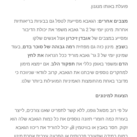
פועלת באותו מנגנון.
מצבים אחרים:
הגאבא מסייעת לטפל גם בבעיות בריאותיות
אחרות. מינון יומי של 2 גר' גאבא משפר את יכולת הדיבור
ומסייע במצבים של
אובדן זיכרון
אצל אנשים שלקו
ב
שבץ.
מינון כזה גם מפחית
רמה גבוהה של סוכר בדם
, בעוד
שמינון יומי של 3 גר' גאבא מוריד ככל הנראה
את לחץ
הדם
ומשפר באופן כללי את
תפקוד הלב
. אם יימצא מימון
למחקרים נוספים שיבחנו את הגאבא, קרוב לוודאי שניווכח כי
מדובר באחת מהחומצות האמיניות המועילות ביותר שלנו.
הצעות למינונים
על פי רוב מסוגל גופנו, ללא קשר לתפריט שאנו צורכים, לייצר
בעזרת כמה חומרי תזונה נוספים את כל כמות הגאבא שלה הוא
זקוק. חסר באבץ או בוויטמין
B
יכול להוריד את ריכוז הגאבא
6
במוח במידה שתעורר פרכוסים או הפרעה עצבית אחרת.
מינון