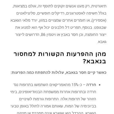
תיאורטית, רק מעט אנשים זקוקים לתוסף זה, אולם במציאות,
בגלל חשיפה לאסטרוגנים, רדיקלים חופשיים, סליצילאטים
(אספירין), או חומרים אחרים שמצויים במזון, יורד מלאי הגאבא
שבגופנו. בנוסף, תפריט דל חלבונים יכול אף הוא למנוע את
ייצור החומצה, וכן חסר באבץ או ויטמין B6, הדרושים לייצור
גאבא.
מהן ההפרעות הקשורות למחסור
בגאבא?
כאשר קיים חסר בגאבא, עלולות להתפתח כמה הפרעות:
חרדה
– כ-15% מהאמריקאים השתמשו בתרופות נגד
חרדה ובתרופות אחרות ממשפחת הבנזודיאזפינים, בימי
הזוהר של תרופות אלה. התרופות גורמות לשינויים
בביוכימיה של המוח, שאותם אמורה לחולל באופן טבעי
הגאבא. ההבדל הוא שגאבא אינה ממכרת או מזיקה