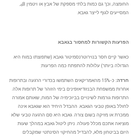
החומצה, וכך גם כמות בלתי מספקת של אבץ או ויטמין
B
,
6
המסייעים לגוף לייצר גאבא.
הפרעות הקשורות למחסור בגאבא
כאשר קיים חסר בנוירוטרנסמיטור גאבא (שתפוצתו במוח היא
הגדולה ביותר) עלולות להתפתח כמה הפרעות:
חרדה:
כ-15% מהאמריקאים השתמשו בכדורי הרגעה ובתרופות
אחרות ממשפחת הבנזודיאזפינים בימי הזוהר של תרופות אלה.
התרופות גורמות לשינויים בביוכימיה של המוח, שאותם אמורה
לחולל באופן טבעי הגאבא. ההבדל היחיד הוא שגאבא אינה
ממכרת או מזיקה בשום צורה. גאבא היא סם הרגעה טבעי שלא
מוציאה אתכם מכלל פעולה. ניתן ליטול גאבא במהלך שעות
היום בביטחון מלא, להבדיל מהחיקוי הסינתטי שמקבלים