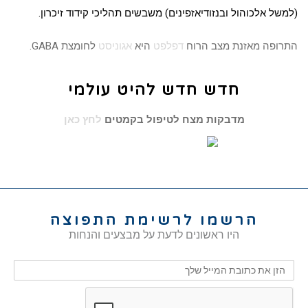
(למשל
אלכוהול
ו
בנזודיאזפינים
) משבשים תהליכי קידוד
זיכרון
.
התרופה מאזנת מצב הרוח
דפלפט
היא
אגוניסט
לחומצת GABA.
חדש חדש להיט עולמי
מדבקות מצח לטיפול בקמטים
לחץ כאן
הרשמו לרשימת התפוצה
היו ראשונים לדעת על מבצעים והנחות