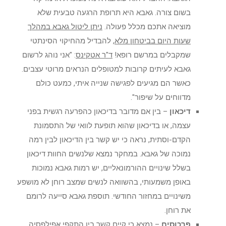
בשום צורה. גאבא היא תרופת הרגעה טבעית שלא
מוציאה אתכם מכלל פעולה.
ניתן ליטול גאבא במהלך
שעות היום בביטחון מלא
, להבדיל מהחיקוי הסינתטי
שמקבלים במרשם רופא!
ד"ר אטקינס
: "אני נוהג לרשום
גאבא לעיתים קרובות למטופלים הנראים מרוטי עצבים.
כאשר הם מגיעים לפגישה שנייה איתי, כמעט כולם
מדווחים על שיפור".
דיכאון
– בין אם מדובר בדיכאון כהפרעה רגשית בפני
עצמה, או בדיכאון שהוא תופעת לוואי של התסמונת
הקדם-וסתית, נראה כי יש קשר בין הדיכאון לבין רמה
נמוכה של גאבא. במחקר נמצא שלנשים החוות דיכאון
בשלל שינויים ההורמונאליים, יש רמות גאבא נמוכות
באופן משמעותי, בהשוואה לנשים שמצב רוחן לא מושפע
משינויים במחזור החודשי. תוספת גאבא סייעה לרומם
את רוחן.
פרכוסים
– נמצא כי קיים קשר בין התקפי אפילפסיה