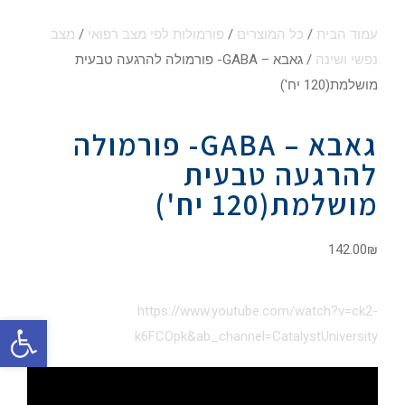
עמוד הבית
/
כל המוצרים
/
פורמולות לפי מצב רפואי
/
מצב
נפשי ושינה
/ גאבא – GABA- פורמולה להרגעה טבעית
מושלמת(120 יח')
גאבא – GABA- פורמולה
להרגעה טבעית
מושלמת(120 יח')
142.00
₪
https://www.youtube.com/watch?v=ck2-
פתח סרגל
k6FCOpk&ab_channel=CatalystUniversity