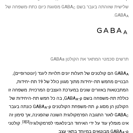
שלישית שזוהתה בעבר בשם GABA
מסווגת כיום כתת-משפחה של
C
.
GABA
A
GABA
A
תרשים סכמטי המתאר את הקולטן GABAa
GABA
הם קולטנים של תעלות יונים תלויות
ליגנד
(יונוטרופיים),
A
הבנויים מחמש תת-יחידות מתוך מגוון כולל של 19 תת-יחידות,
המתבטאות באזורים שונים ב
מערכת העצבים המרכזית
. משפחה זו
כוללת תת-משפחה בשם GABA
-ρ, בה כל חמש תת-היחידות של
A
הקולטן הן מסוג ρ. תת-משפחת הקולטנים GABA
-ρ כונתה בעבר
A
GABA
לאור התגובה ה
פרמקולוגית
השונה שהפגינה, אך סימון זה
C
[3]
[2]
אינו מומלץ עוד על ידי האיחוד הבינלאומי לפרמקולוגיה
. קולטני
-ρ מבוטאים במיוחד ב
GABA
תאי עצב
A