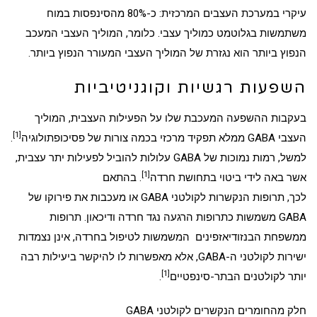
עיקרי במערכת העצבים המרכזית: כ-80% מהסינפסות במוח
משתמשות בגלוטמט כמוליך עצבי. כלומר, המוליך העצבי המעכב
הנפוץ ביותר הוא נגזרת של המוליך העצבי המעורר הנפוץ ביותר.
השפעות רגשיות וקוגניטיביות
בעקבות ההשפעה
המעכבת
שלו על הפעילות העצבית,
המוליך
[1]
העצבי
GABA ממלא תפקיד מרכזי בכמה צורות של
פסיכופתולוגיה
.
למשל, רמות נמוכות של GABA עלולות להוביל לפעילות יתר עצבית,
[1]
אשר באה לידי ביטוי בתחושת
חרדה
. בהתאם
לכך,
תרופות
הנקשרות לקולטני GABA או מעכבות את פירוקו של
GABA משמשות כתרופות הרגעה נגד
חרדה
ו
דיכאון
. תרופות
ממשפחת ה
בנזודיאזפינים
המשמשות לטיפול בחרדה, אינן נצמדות
ישירות לקולטני ה-GABA, אלא מאפשרות לו להיקשר ביעילות רבה
[1]
יותר לקולטנים הבתר-סינפטיים
.
חלק מהחומרים הנקשרים לקולטני GABA