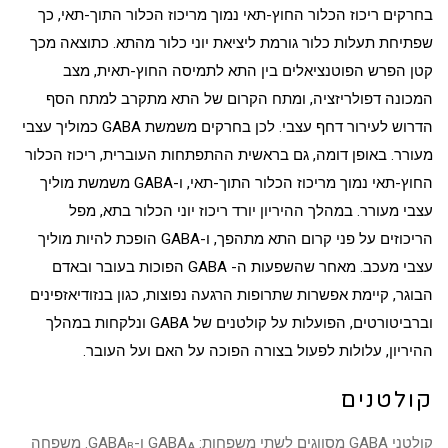
ב
חרקים
ריכוז הכלור החוץ-תאי נמוך מריכוז הכלור התוך-תאי, כך
שפתיחת תעלות כלור גורמת ליציאת יוני כלור מהתא. כתוצאה מכך
קטן הפרש הפוטנציאלים בין התא לתמיסה החוץ-תאית, מצב
המכונה
דפולריזציה
, ומתח הקרום של התא מתקרב למתח הסף
הדרוש לעירור דחף עצבי. לכן בחרקים משמשת GABA כ
מוליך עצבי
מעורר
. באופן דומה, גם בראשית ההתפתחות ה
עוברית
, ריכוז הכלור
החוץ-תאי נמוך מריכוז הכלור התוך-תאי, ו-GABA משמשת מוליך
עצבי מעורר. במהלך ה
היריון
יורד ריכוז יוני הכלור בתא, מפל
הריכוזים על פני
קרום התא
מתהפך, ו-GABA הופכת להיות מוליך
עצבי מעכב. מאחר שהשפעות ה- GABA הפוכות בעובר ובאדם
הבוגר, קיימת אפשרות שתרופות הרגעה נפוצות, כגון בנזודיאזפינים
ו
ברביטורטים
, הפועלות על קולטנים של GABA ונלקחות במהלך
ההיריון, עלולות לפעול בצורה הפוכה על האם ועל העובר.
קולטנים
קולטני GABA מסווגים לשתי משפחות: GABA
ו-GABA
. משפחה
B
A