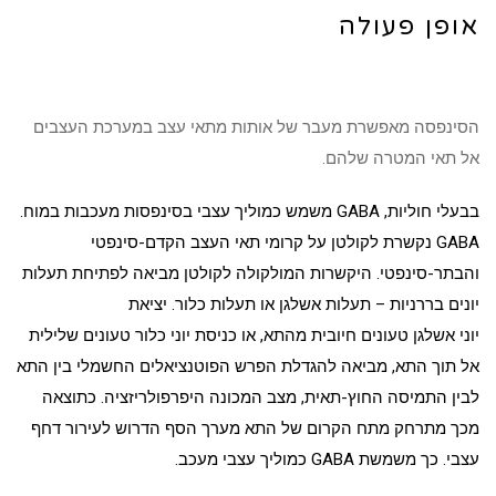
אופן פעולה
הסינפסה מאפשרת מעבר של אותות מתאי עצב במערכת העצבים
אל תאי המטרה שלהם.
ב
בעלי חוליות
, GABA משמש כמוליך עצבי בסינפסות מעכבות במוח.
GABA נקשרת ל
קולטן
על
קרומי
תאי העצב
הקדם-סינפטי
והבתר-סינפטי. היקשרות המולקולה לקולטן מביאה לפתיחת
תעלות
יונים
בררניות –
תעלות אשלגן
או
תעלות כלור
. יציאת
יוני
אשלגן
טעונים חיובית מהתא, או כניסת יוני
כלור
טעונים שלילית
אל תוך התא, מביאה להגדלת
הפרש הפוטנציאלים
החשמלי בין התא
לבין התמיסה החוץ-תאית, מצב המכונה
היפרפולריזציה
. כתוצאה
מכך מתרחק מתח הקרום של התא מערך הסף הדרוש לעירור
דחף
עצבי
. כך משמשת GABA כמוליך עצבי מעכב.