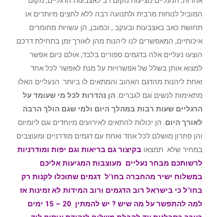
אחרות, הנעליים מציעות מקום רב לאצבעות הרגליים, מקום
המוביל לנוחות מרבית ולתנועה רבה ללא לחצים מיותרים או
תחושת כאב באצבעות ובעקב , וכמובן, הן עשויות מחומרים
איכותיים, המאפשרים לנו ליהנות מהן לאורך זמן בתחילת דרכם
הוצעו נעליים אלה בדגמים ספורים בלבד, אולם כיום אפשר
למצוא אותן בשלל של אפשרויות על מנת לאפשר לכל אחד
ואחת ליהנות מהדגם האהוב והמתאים לו ביותר. הנעליים האלו
מתאימות לנשים וגם לגברים.
הן נהדרות לכל מי שעומד על
הרגליים שעות רבות במהלך היום ולמי שגם הולך הרבה
לאורך היום
. הן יכולות להתאים לאירועים מיוחדים וגם ליומיום
והן פתרון מושלם לכל אחד ואחת עם דגמים מודרניים ומעוצבים
במחיר שלא תמצאו
בקיצור גם בריאות וגם יפות ומודרניות
לרשותכם מבחר נעליים מעוצבות המגיעות אליכם
במשלוח ישיר מהחברה בחו"ל דגמים שתוכלו לקנות רק
בחו"ל כי בישראל רוב הדגמים ורוב המידות לא זמינות אז
למה להתפשר על מה שיש ? יש להמתין 20 – 15 ימים