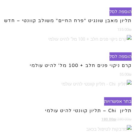
הוספה לסל
תליון מאבן שונגיט "פרח החיים" משולב קוונטי – חדש
135.00
₪
הוספה לסל
קרם ניקוי פנים חלב + 100 מל' להיט עולמי
55.00
₪
למוצר
בחר אפשרויות
זה
תליון Chi – תליון קוונטי להיט עולמי
יש
₪
280.00
₪
המחיר
180.00
המחיר
מספר
המקורי
הנוכחי
סוגים.
היה:
הוא: