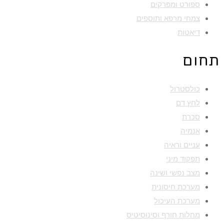
ספורט ומפרקים
צמחי מרפא ותוספים
דיאטות
תחום
כולסטרול
לחץ דם
סכרת
אנמיה
עניים וראיה
תפקוד מיני
מצב נפשי ושינה
מערכת חיסונית
מערכת העיכול
מחלות חורף וסינוסיטיס