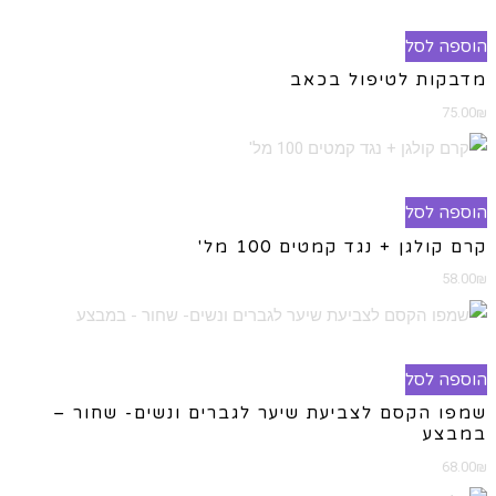
ניתן
180.00₪.
280.00₪.
הוספה לסל
לבחור
מדבקות לטיפול בכאב
את
האפשרויות
75.00
₪
בעמוד
המוצר
הוספה לסל
קרם קולגן + נגד קמטים 100 מל'
58.00
₪
הוספה לסל
שמפו הקסם לצביעת שיער לגברים ונשים- שחור –
במבצע
68.00
₪