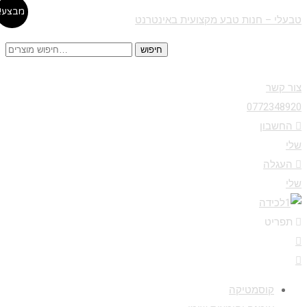
מבצע!
טבעלי – חנות טבע מקצועית באינטרנט
חיפוש
חיפוש
עבור:
צור קשר
0772348920
החשבון
שלי
העגלה
שלי
תפריט
Menu
קוסמטיקה