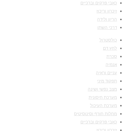
כאבי פרקים וברכיים
זיכרון וריכוז
הריון ולידה
דרכי השתן
כולסטרול
לחץ דם
סכרת
אנמיה
עניים וראיה
תפקוד מיני
מצב נפשי ושינה
מערכת חיסונית
מערכת העיכול
מחלות חורף וסינוסיטיס
כאבי פרקים וברכיים
זיכרון וריכוז