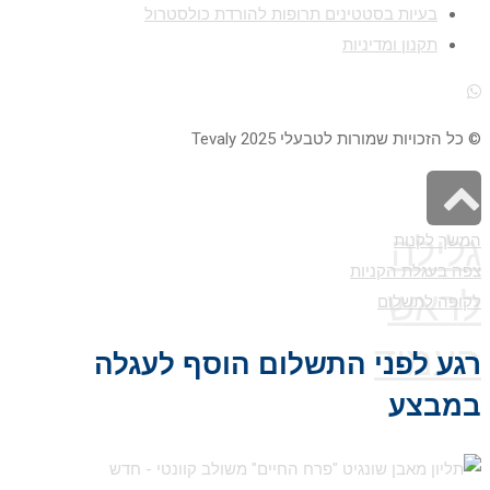
בעיות בסטטינים תרופות להורדת כולסטרול
תקנון ומדיניות
© כל הזכויות שמורות לטבעלי 2025 Tevaly
גלילה
המשך לקנות
צפה בעגלת הקניות
לראש
לקופה לתשלום
העמוד
רגע לפני התשלום הוסף לעגלה
במבצע