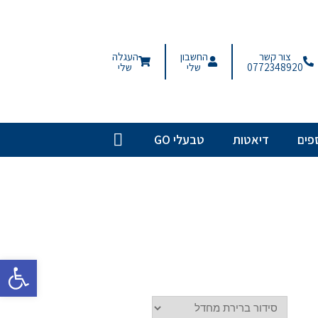
צור קשר
החשבון
העגלה
0772348920
שלי
שלי
פים
דיאטות
טבעלי GO
פתח סרגל