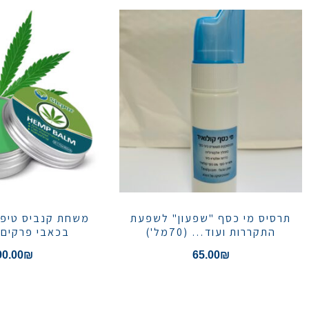
תרסיס מי כסף "שפעון" לשפעת
משחת קנביס טיפו
התקררות ועוד… (70מל')
בכאבי פרקים 
90.00
₪
65.00
₪