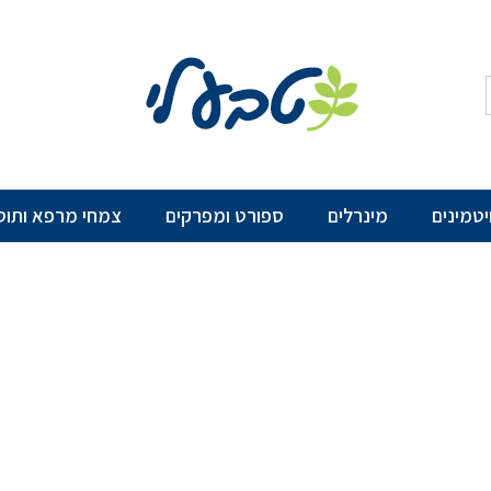
יטמינים
מינרלים
ספורט ומפרקים
צמחי מרפא ותוס