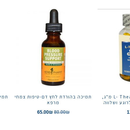
תיאנין, L- Theanine 200 מ"ג,
תמיכה בהורדת לחץ דם-טיפות צמחי
תמיכ
מרפא
65.00
₪
80.00
₪
1