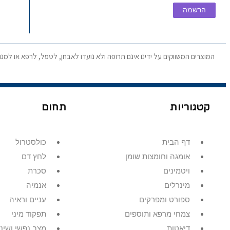
הרשמה
המוצרים המשווקים על ידינו אינם תרופה ולא נועדו לאבחן, לטפל, לרפא או למנ
קטגוריות
תחום
דף הבית
כולסטרול
אומגה וחומצות שומן
לחץ דם
ויטמינים
סכרת
מינרלים
אנמיה
ספורט ומפרקים
עניים וראיה
צמחי מרפא ותוספים
תפקוד מיני
דיאטות
מצב נפשי ושינ