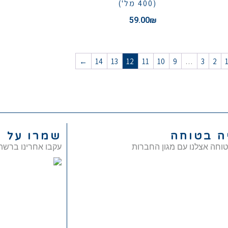
(400 מל')
59.00
₪
←
14
13
12
11
10
9
…
3
2
ה בטוחה
שמרו על 
טוחה אצלנו עם מגון החברות
עקבו אחרינו ברשת